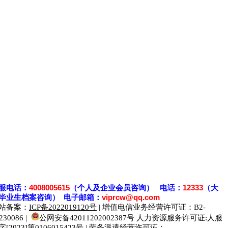
服电话：
4008005615
（个人及企业会员咨询） 电话：
12333
（大
毕业生档案
咨
询） 电子邮箱：
viprcw@qq.com
站备案：
ICP备2022019120号
| 增值电信业务经营许可证：B2-
230086 |
公网安备42011202002387号
人力资源服务许可证:人服
字[2023]第0106015423号 | 劳务派遣经营许可证：